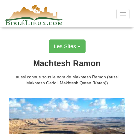
Skip
to
content
Toggl
navig
Les Sites
Machtesh Ramon
aussi connue sous le nom de Makhtesh Ramon (aussi
Makhtesh Gadol, Makhtesh Qatan (Katan))