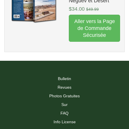
Néguev et Désert
$34.00
$49.99
Aller vers la Page
de Commande
Sécurisée
Bulletin
Revues
Photos Gratuites
Sur
FAQ
Info License