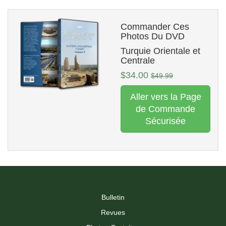
Commander Ces
Photos Du DVD
Turquie Orientale et
Centrale
$34.00
$49.99
Aller vers la Page
de Commande
Sécurisée
Bulletin
Revues