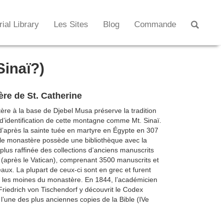
rial Library
Les Sites
Blog
Commande
Sinaï?)
re de St. Catherine
re à la base de Djebel Musa préserve la tradition
d’identification de cette montagne comme Mt. Sinaï.
après la sainte tuée en martyre en Égypte en 307
le monastère possède une bibliothèque avec la
lus raffinée des collections d’anciens manuscrits
(après le Vatican), comprenant 3500 manuscrits et
aux. La plupart de ceux-ci sont en grec et furent
 les moines du monastère. En 1844, l’académicien
riedrich von Tischendorf y découvrit le Codex
, l’une des plus anciennes copies de la Bible (IVe