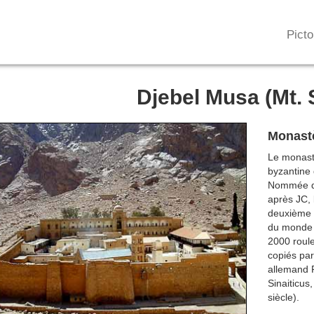
Picto
Djebel Musa (Mt. 
Monastè
Le monastè
byzantine 
Nommée d’
après JC, 
deuxième p
du monde 
2000 roule
copiés par
allemand F
Sinaiticus
siècle).