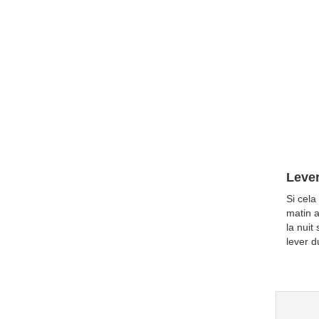
Lever
Si cel
matin a
la nuit
lever d