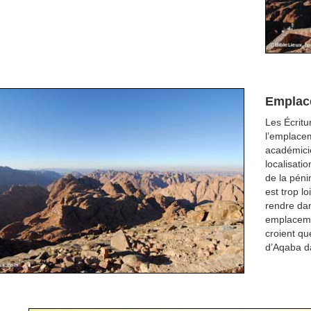
Emplace
Les Écritu
l’emplacem
académicie
localisati
de la péni
est trop lo
rendre dan
emplacemen
croient qu
d’Aqaba da