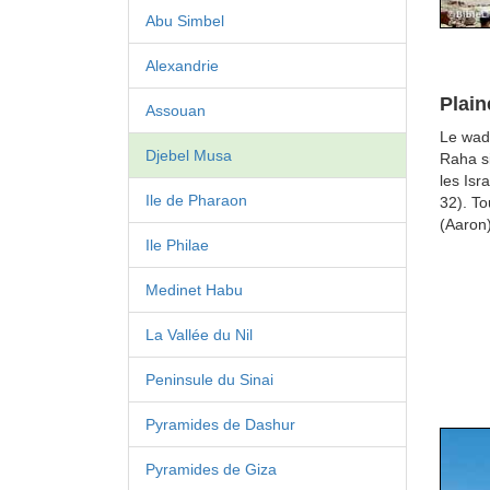
Abu Simbel
Alexandrie
Plain
Assouan
Le wadi
Djebel Musa
Raha si
les Isr
Ile de Pharaon
32). To
(Aaron)
Ile Philae
Medinet Habu
La Vallée du Nil
Peninsule du Sinai
Pyramides de Dashur
Pyramides de Giza