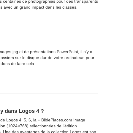
es centaines de photographies pour des transparents
ées avec un grand impact dans les classes.
images jpg et de présentations PowerPoint, il n’y a
dossiers sur le disque dur de votre ordinateur, pour
dons de faire cela.
ry dans Logos 4 ?
 de Logos 4, 5, 6, la « BiblePlaces.com Image
ion (1024×768) sélectionnées de l’édition
s. Une des avantages de la collection Logos est son