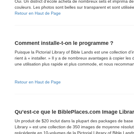
Oui. Un district d’école acheta de nombreux sets et imprima d
couleurs. Les photos sont belles sur transparent et sont utilis
Retour en Haut de Page
Comment installe-t-on le programme ?
Puisque la Pictorial Library of Bible Lands est une collection d’
rient à « installer. » Il y a de nombreux avantages à copier les 
une utilisation plus rapide et plus commode, et nous recomman
Retour en Haut de Page
Qu’est-ce que le BiblePlaces.com Image Libra
Un produit de $20 inclut dans la plupart des packages de base
Library » est une collection de 350 images de moyenne résolut
précédente en 10-volumes de la Pictorial Library of Bible Land