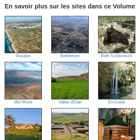
En savoir plus sur les sites dans ce Volume
Askalon
Bethlehem
Beth-Schémesch
Mer Morte
Vallée d'Elah
En-Guédi