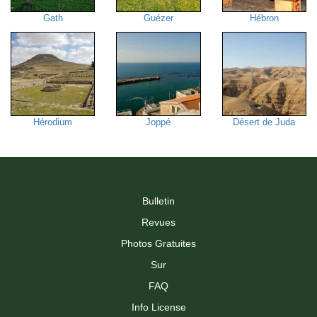
Gath
Guézer
Hébron
Hérodium
Joppé
Désert de Juda
Bulletin
Revues
Photos Gratuites
Sur
FAQ
Info License