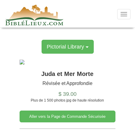
Skip
to
content
Toggl
navig
Pictorial Library
Juda et Mer Morte
Révisée et Approfondie
$ 39.00
Plus de 1 500 photos jpg de haute résolution
Aller vers la Page de Commande Sécurisée