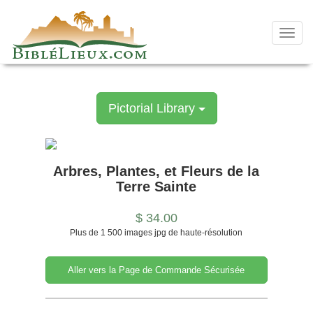
Skip
to
content
Toggl
navig
Pictorial Library
Arbres, Plantes, et Fleurs de la
Terre Sainte
$ 34.00
Plus de 1 500 images jpg de haute-résolution
Aller vers la Page de Commande Sécurisée