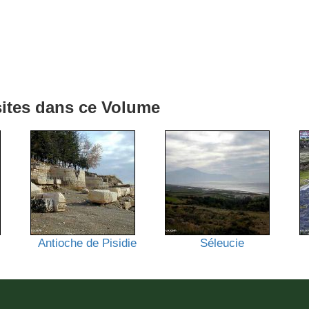
 sites dans ce Volume
Antioche de Pisidie
Séleucie