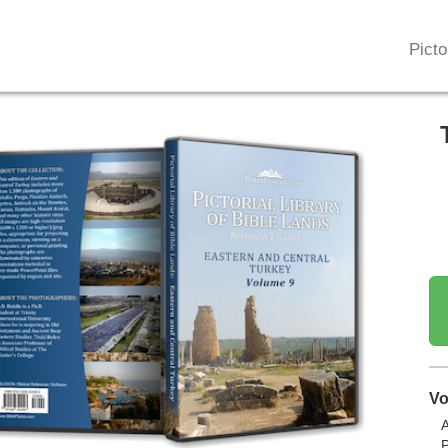
Picto
Vo
A
P