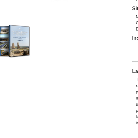
Si
M
C
D
In
La
T
r
p
m
s
p
l
i